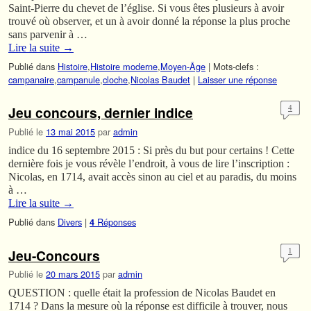
Saint-Pierre du chevet de l’église. Si vous êtes plusieurs à avoir
trouvé où observer, et un à avoir donné la réponse la plus proche
sans parvenir à …
Lire la suite
→
Publié dans
Histoire
,
Histoire moderne
,
Moyen-Âge
|
Mots-clefs :
campanaire
,
campanule
,
cloche
,
Nicolas Baudet
|
Laisser une réponse
Jeu concours, dernier indice
4
Publié le
13 mai 2015
par
admin
indice du 16 septembre 2015 : Si près du but pour certains ! Cette
dernière fois je vous révèle l’endroit, à vous de lire l’inscription :
Nicolas, en 1714, avait accès sinon au ciel et au paradis, du moins
à …
Lire la suite
→
Publié dans
Divers
|
Réponses
4
Jeu-Concours
1
Publié le
20 mars 2015
par
admin
QUESTION : quelle était la profession de Nicolas Baudet en
1714 ? Dans la mesure où la réponse est difficile à trouver, nous