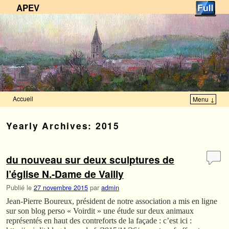
APEV
Accueil
Menu ↓
Skip to primary content
Aller au contenu secondaire
Yearly Archives:
2015
du nouveau sur deux sculptures de
l’église N.-Dame de Vailly
Publié le
27 novembre 2015
par
admin
Jean-Pierre Boureux, président de notre association a mis en ligne
sur son blog perso « Voirdit » une étude sur deux animaux
représentés en haut des contreforts de la façade : c’est ici :