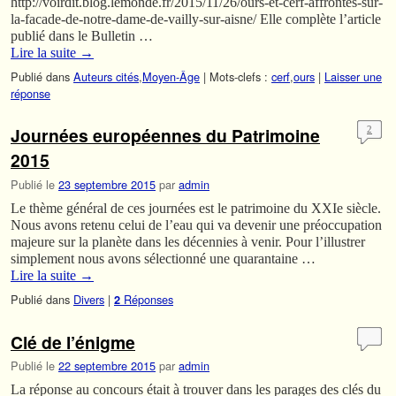
http://voirdit.blog.lemonde.fr/2015/11/26/ours-et-cerf-affrontes-sur-
la-facade-de-notre-dame-de-vailly-sur-aisne/ Elle complète l’article
publié dans le Bulletin …
Lire la suite
→
Publié dans
Auteurs cités
,
Moyen-Âge
|
Mots-clefs :
cerf
,
ours
|
Laisser une
réponse
Journées européennes du Patrimoine
2
2015
Publié le
23 septembre 2015
par
admin
Le thème général de ces journées est le patrimoine du XXIe siècle.
Nous avons retenu celui de l’eau qui va devenir une préoccupation
majeure sur la planète dans les décennies à venir. Pour l’illustrer
simplement nous avons sélectionné une quarantaine …
Lire la suite
→
Publié dans
Divers
|
Réponses
2
Clé de l’énigme
Publié le
22 septembre 2015
par
admin
La réponse au concours était à trouver dans les parages des clés du