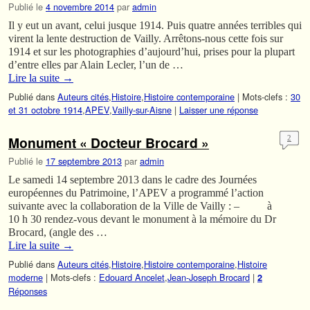
Publié le
4 novembre 2014
par
admin
Il y eut un avant, celui jusque 1914. Puis quatre années terribles qui
virent la lente destruction de Vailly. Arrêtons-nous cette fois sur
1914 et sur les photographies d’aujourd’hui, prises pour la plupart
d’entre elles par Alain Lecler, l’un de …
Lire la suite
→
Publié dans
Auteurs cités
,
Histoire
,
Histoire contemporaine
|
Mots-clefs :
30
et 31 octobre 1914
,
APEV
,
Vailly-sur-Aisne
|
Laisser une réponse
Monument « Docteur Brocard »
2
Publié le
17 septembre 2013
par
admin
Le samedi 14 septembre 2013 dans le cadre des Journées
européennes du Patrimoine, l’APEV a programmé l’action
suivante avec la collaboration de la Ville de Vailly : – à
10 h 30 rendez-vous devant le monument à la mémoire du Dr
Brocard, (angle des …
Lire la suite
→
Publié dans
Auteurs cités
,
Histoire
,
Histoire contemporaine
,
Histoire
moderne
|
Mots-clefs :
Edouard Ancelet
,
Jean-Joseph Brocard
|
2
Réponses