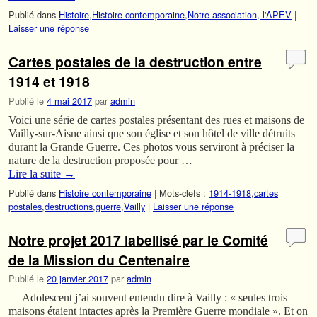
Publié dans
Histoire
,
Histoire contemporaine
,
Notre association, l'APEV
|
Laisser une réponse
Cartes postales de la destruction entre
1914 et 1918
Publié le
4 mai 2017
par
admin
Voici une série de cartes postales présentant des rues et maisons de
Vailly-sur-Aisne ainsi que son église et son hôtel de ville détruits
durant la Grande Guerre. Ces photos vous serviront à préciser la
nature de la destruction proposée pour …
Lire la suite
→
Publié dans
Histoire contemporaine
|
Mots-clefs :
1914-1918
,
cartes
postales
,
destructions
,
guerre
,
Vailly
|
Laisser une réponse
Notre projet 2017 labellisé par le Comité
de la Mission du Centenaire
Publié le
20 janvier 2017
par
admin
Adolescent j’ai souvent entendu dire à Vailly : « seules trois
maisons étaient intactes après la Première Guerre mondiale ». Et on