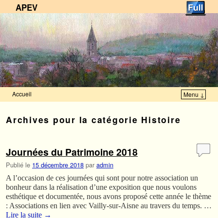
APEV
Accueil
Menu ↓
Skip to primary content
Aller au contenu secondaire
Archives pour la catégorie
Histoire
Journées du Patrimoine 2018
Publié le
15 décembre 2018
par
admin
A l’occasion de ces journées qui sont pour notre association un
bonheur dans la réalisation d’une exposition que nous voulons
esthétique et documentée, nous avons proposé cette année le thème
: Associations en lien avec Vailly-sur-Aisne au travers du temps. …
Lire la suite
→