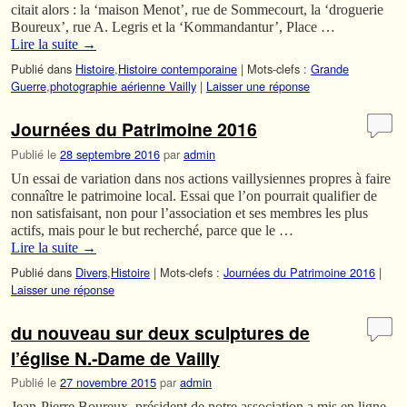
citait alors : la ‘maison Menot’, rue de Sommecourt, la ‘droguerie
Boureux’, rue A. Legris et la ‘Kommandantur’, Place …
Lire la suite
→
Publié dans
Histoire
,
Histoire contemporaine
|
Mots-clefs :
Grande
Guerre
,
photographie aérienne Vailly
|
Laisser une réponse
Journées du Patrimoine 2016
Publié le
28 septembre 2016
par
admin
Un essai de variation dans nos actions vaillysiennes propres à faire
connaître le patrimoine local. Essai que l’on pourrait qualifier de
non satisfaisant, non pour l’association et ses membres les plus
actifs, mais pour le but recherché, parce que le …
Lire la suite
→
Publié dans
Divers
,
Histoire
|
Mots-clefs :
Journées du Patrimoine 2016
|
Laisser une réponse
du nouveau sur deux sculptures de
l’église N.-Dame de Vailly
Publié le
27 novembre 2015
par
admin
Jean-Pierre Boureux, président de notre association a mis en ligne