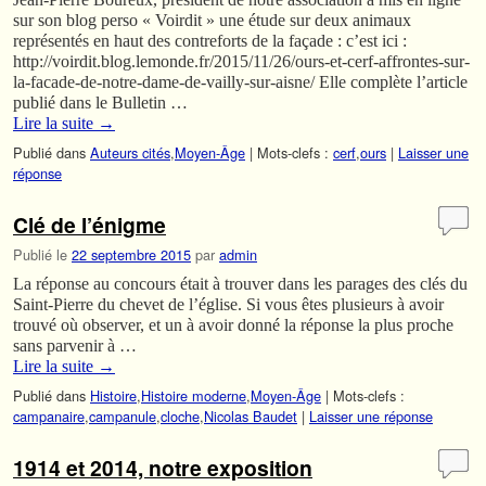
sur son blog perso « Voirdit » une étude sur deux animaux
représentés en haut des contreforts de la façade : c’est ici :
http://voirdit.blog.lemonde.fr/2015/11/26/ours-et-cerf-affrontes-sur-
la-facade-de-notre-dame-de-vailly-sur-aisne/ Elle complète l’article
publié dans le Bulletin …
Lire la suite
→
Publié dans
Auteurs cités
,
Moyen-Âge
|
Mots-clefs :
cerf
,
ours
|
Laisser une
réponse
Clé de l’énigme
Publié le
22 septembre 2015
par
admin
La réponse au concours était à trouver dans les parages des clés du
Saint-Pierre du chevet de l’église. Si vous êtes plusieurs à avoir
trouvé où observer, et un à avoir donné la réponse la plus proche
sans parvenir à …
Lire la suite
→
Publié dans
Histoire
,
Histoire moderne
,
Moyen-Âge
|
Mots-clefs :
campanaire
,
campanule
,
cloche
,
Nicolas Baudet
|
Laisser une réponse
1914 et 2014, notre exposition