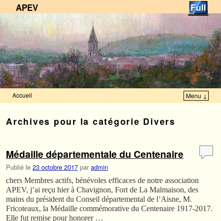
APEV
Accueil
Menu ↓
Skip to primary content
Aller au contenu secondaire
Archives pour la catégorie
Divers
Médaille départementale du Centenaire
Publié le
23 octobre 2017
par
admin
chers Membres actifs, bénévoles efficaces de notre association
APEV, j’ai reçu hier à Chavignon, Fort de La Malmaison, des
mains du président du Conseil départemental de l’Aisne, M.
Fricoteaux, la Médaille commémorative du Centenaire 1917-2017.
Elle fut remise pour honorer …