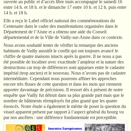
ouverte au public et d’accès libre mais accompagné le samedi 16
entre 14 h. et 18 h. et le dimanche 17 entre 10 h. et 12 h. puis entre
14 h. et 18 h.
Elle a reçu le Label officiel national des commémorations du
Centenaire dans le cadre des manifestations organisées dans le
Département de l’Aisne et a obtenu une aide du Conseil
départemental et de la Ville de Vailly-sur-Aisne dans ce contexte.
Nous avons souhaité tenter de vérifier la remarque des anciens
habitants de Vailly aussitôt le conflit qui ont toujours avancé le
chiffre de quatre maisons intacts après la guerre. Il ne nous a pas
été possible de localiser avec exactitude l’ampleur et la nature des
destructions car trop de différences sont apparues entre le cadastre
impérial (trop ancien) et le nouveau. Nous n’avons pas de cadastre
intermédiaire. Cependant nous pourrons affiner les approches
encore très floues de cette question et dans les mois qui viennent
apporter davantage de précisions. Il ressort dès à présent de notre
enquête que Vailly fut détruit dans sa plus grande part mais que le
nombre de bâtiments réemployés fut plus grand que les quatre
énoncés. Notre étude a également le mérite de poser la question du
visuel apparent présent par rapport à l’aspect général du bourg vu
par nos ancêtres : une différence fondamentale est perceptible.