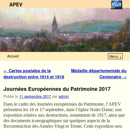
APEV
Accueil
Menu ↓
Skip to primary content
Aller au contenu secondaire
Navigation des articles
←
Cartes postales de la
Médaille départementale du
destruction entre 1914 et 1918
Centenaire
→
Journées Européennes du Patrimoine 2017
Publié le
11 septembre 2017
par
admin
Dans le cadre des Journées européennes du Patrimoine, l’APEV
présentera les 16 et 17 septembre, dans l’église Notre-Dame, une
exposition relative aux destructions, notamment de 1917, ainsi que
des documents iconographiques sur quelques aspects de la
Reconstruction des Années Vingt et Trente. Cette exposition sera