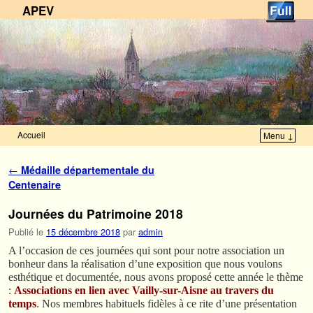
APEV
Accueil
Menu ↓
Skip to primary content
Aller au contenu secondaire
Navigation des articles
←
Médaille départementale du
Centenaire
Journées du Patrimoine 2018
Publié le
15 décembre 2018
par
admin
A l’occasion de ces journées qui sont pour notre association un
bonheur dans la réalisation d’une exposition que nous voulons
esthétique et documentée, nous avons proposé cette année le thème
:
Associations en lien avec Vailly-sur-Aisne au travers du
temps
. Nos membres habituels fidèles à ce rite d’une présentation