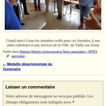
Grand merci à tous les membres actifs pour ces Journées, à nos
aides extérieurs et aux services de la Ville de Vailly-sur-Aisne
Publié dans
Histoire
,
Histoire contemporaine
,
Notre association, l'APEV
permalien
Navigation des articles
←
Médaille départementale du
Centenaire
Laisser un commentaire
Votre adresse de messagerie ne sera pas publiée.
Les
champs obligatoires sont indiqués avec
*